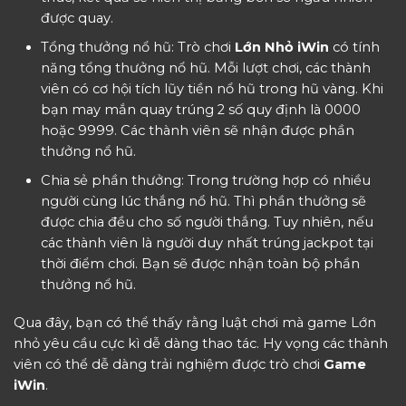
được quay.
Tổng thưởng nổ hũ: Trò chơi
Lớn Nhỏ iWin
có tính
năng tổng thưởng nổ hũ. Mỗi lượt chơi, các thành
viên có cơ hội tích lũy tiền nổ hũ trong hũ vàng. Khi
bạn may mắn quay trúng 2 số quy định là 0000
hoặc 9999. Các thành viên sẽ nhận được phần
thưởng nổ hũ.
Chia sẻ phần thưởng: Trong trường hợp có nhiều
người cùng lúc thắng nổ hũ. Thì phần thưởng sẽ
được chia đều cho số người thắng. Tuy nhiên, nếu
các thành viên là người duy nhất trúng jackpot tại
thời điểm chơi. Bạn sẽ được nhận toàn bộ phần
thưởng nổ hũ.
Qua đây, bạn có thể thấy rằng luật chơi mà game Lớn
nhỏ yêu cầu cực kì dễ dàng thao tác. Hy vọng các thành
viên có thể dễ dàng trải nghiệm được trò chơi
Game
iWin
.