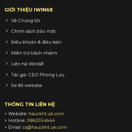
GIỚI THIỆU IWIN68
Về Chúng tôi
Chính sách bảo mật
Điều khoản & điều kiện
Miễn trừ trách nhiệm
Liên hệ iWin68
Tác giả: CEO Phong Lưu
Sơ đồ website
THÔNG TIN LIÊN HỆ
> Website:
hauckht.uk.com
> Hotline:
0863354644
> Email:
cs@hauckht.uk.com