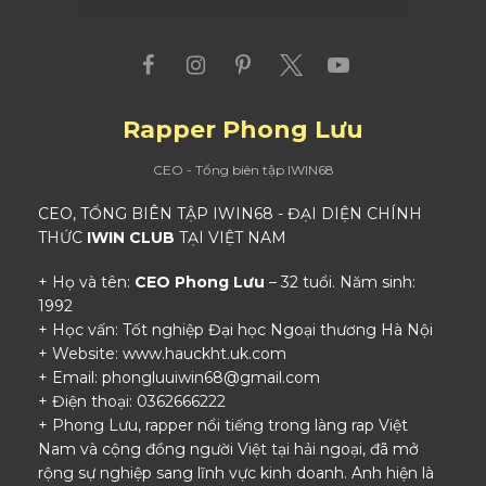
Rapper Phong Lưu
CEO - Tổng biên tập IWIN68
CEO, TỔNG BIÊN TẬP IWIN68 - ĐẠI DIỆN CHÍNH
THỨC
IWIN CLUB
TẠI VIỆT NAM
+ Họ và tên:
CEO Phong Lưu
– 32 tuổi. Năm sinh:
1992
+ Học vấn: Tốt nghiệp Đại học Ngoại thương Hà Nội
+ Website: www.hauckht.uk.com
+ Email:
phongluuiwin68@gmail.com
+ Điện thoại: 0362666222
+ Phong Lưu, rapper nổi tiếng trong làng rap Việt
Nam và cộng đồng người Việt tại hải ngoại, đã mở
rộng sự nghiệp sang lĩnh vực kinh doanh. Anh hiện là