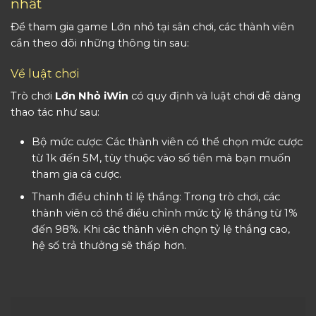
nhất
Để tham gia game Lớn nhỏ tại sân chơi, các thành viên
cần theo dõi những thông tin sau:
Về luật chơi
Trò chơi
Lớn Nhỏ iWin
có quy định và luật chơi dễ dàng
thao tác như sau:
Bộ mức cược: Các thành viên có thể chọn mức cược
từ 1k đến 5M, tùy thuộc vào số tiền mà bạn muốn
tham gia cá cược.
Thanh điều chỉnh tỉ lệ thắng: Trong trò chơi, các
thành viên có thể điều chỉnh mức tỷ lệ thắng từ 1%
đến 98%. Khi các thành viên chọn tỷ lệ thắng cao,
hệ số trả thưởng sẽ thấp hơn.