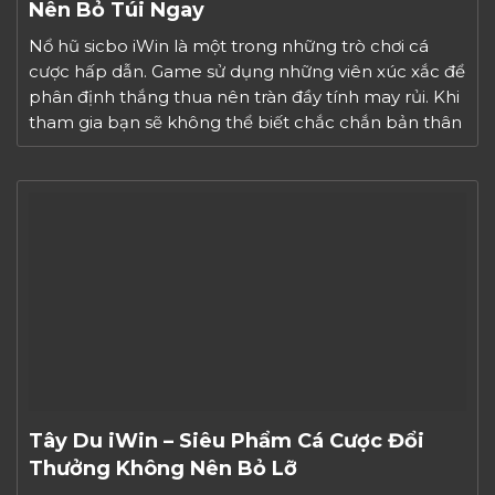
Nên Bỏ Túi Ngay
Nổ hũ sicbo iWin là một trong những trò chơi cá
cược hấp dẫn. Game sử dụng những viên xúc xắc để
phân định thắng thua nên tràn đầy tính may rủi. Khi
tham gia bạn sẽ không thể biết chắc chắn bản thân
mình có cược đúng hay không. Đây cũng là lí do […]
Tây Du iWin – Siêu Phẩm Cá Cược Đổi
Thưởng Không Nên Bỏ Lỡ