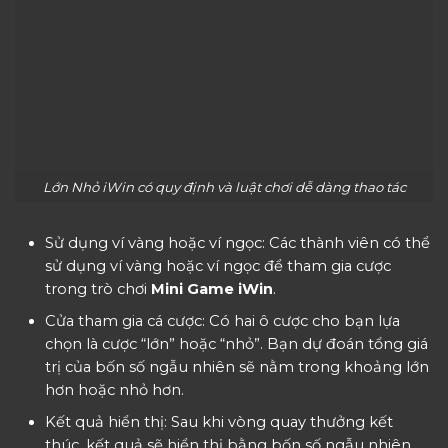
Lớn Nhỏ iWin có quy định và luật chơi dễ dàng thao tác
Sử dụng ví vàng hoặc ví ngọc: Các thành viên có thể
sử dụng ví vàng hoặc ví ngọc để tham gia cược
trong trò chơi
Mini Game iWin
.
Cửa tham gia cá cược: Có hai ô cược cho bạn lựa
chọn là cược “lớn” hoặc “nhỏ”. Bạn dự đoán tổng giá
trị của bốn số ngẫu nhiên sẽ nằm trong khoảng lớn
hơn hoặc nhỏ hơn.
Kết quả hiển thị: Sau khi vòng quay thưởng kết
thúc, kết quả sẽ hiển thị bằng bốn số ngẫu nhiên