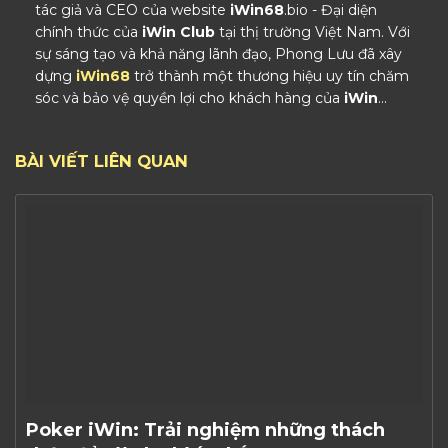
tác giả và CEO của website
iWin68
.bio - Đại diện
chính thức của
iWin Club
tại thị trường Việt Nam. Với
sự sáng tạo và khả năng lãnh đạo, Phong Lưu đã xây
dựng
iWin68
trở thành một thương hiệu uy tín chăm
sóc và bảo vệ quyền lợi cho khách hàng của
iWin
...
BÀI VIẾT LIÊN QUAN
Poker iWin: Trải nghiệm những thách