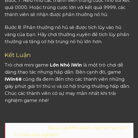
Bước 7: Nếu như các thành viên trúng cược nhỏ với kết
quả 0000. Hoặc trúng cược lớn với kết quả 9999, các
thành viên sẽ nhận được phần thưởng nổ hũ.
Bước 8: Phần thưởng nổ hũ sẽ được tích lũy vào hũ
vàng của bạn. Hãy chơi thường xuyên để tích lũy phần
thưởng và tăng cơ hội trúng nổ hũ lớn hơn.
Kết Luận
Trò chơi mini game
Lớn Nhỏ iWin
là một trò chơi dễ
dàng thao tác nhưng hấp dẫn. Bên cạnh đó, game
iWin68
cũng đa đem đến cho các thành viên những
giây phút giải trí thú vị và cơ hội trúng thưởng hấp dẫn.
Chúc các thành viên có sự may mắn nhất khi trải
nghiệm game nhé!
>> Xem thêm:
Bầu Cua Mini iWin – Game hay có 1
0 2 nên trải nghiệm