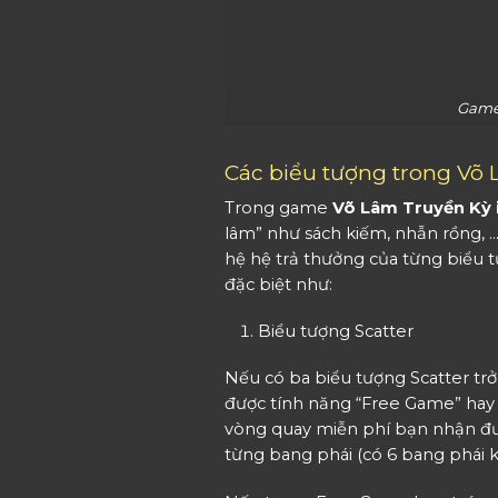
Game 
Các biểu tượng trong Võ
Trong game
Võ Lâm Truyền Kỳ 
lâm” như sách kiếm, nhẫn rồng, 
hệ hệ trả thưởng của từng biểu 
đặc biệt như:
Biểu tượng Scatter
Nếu có ba biểu tượng Scatter trở 
được tính năng “Free Game” hay 
vòng quay miễn phí bạn nhận được 
từng bang phái (có 6 bang phái k