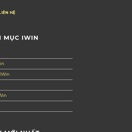
LIÊN HỆ
 MỤC IWIN
in
IWin
Win