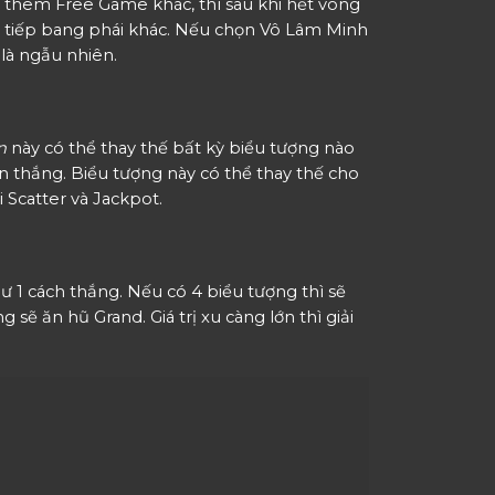
thêm Free Game khác, thì sau khi hết vòng
 tiếp bang phái khác. Nếu chọn Vô Lâm Minh
 là ngẫu nhiên.
in
này có thể thay thế bất kỳ biểu tượng nào
n thắng. Biểu tượng này có thể thay thế cho
 Scatter và Jackpot.
 1 cách thắng. Nếu có 4 biểu tượng thì sẽ
 sẽ ăn hũ Grand. Giá trị xu càng lớn thì giải