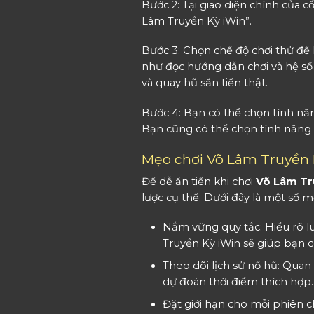
Bước 2: Tại giao diện chính của
Lâm Truyền Kỳ iWin”.
Bước 3: Chọn chế độ chơi thử đ
như đọc hướng dẫn chơi và hệ s
và quay hũ săn tiền thật.
Bước 4: Bạn có thể chọn tính nă
Bạn cũng có thể chọn tính năng
Mẹo chơi Võ Lâm Truyền 
Để dễ ăn tiền khi chơi
Võ Lâm Tr
lược cụ thể. Dưới đây là một số 
Nắm vững quy tắc: Hiểu rõ lu
Truyền Kỳ iWin sẽ giúp bạn c
Theo dõi lịch sử nổ hũ: Quan 
dự đoán thời điểm thích hợp.
Đặt giới hạn cho mỗi phiên ch