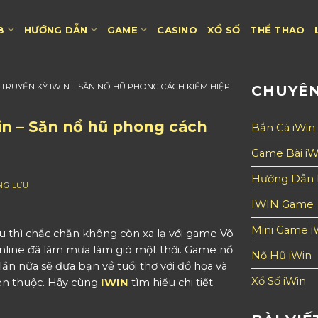
8
HƯỚNG DẪN
GAME
CASINO
XỔ SỐ
THỂ THAO
TRUYỀN KỲ IWIN – SĂN NỔ HŨ PHONG CÁCH KIẾM HIỆP
CHUYÊN
n – Săn nổ hũ phong cách
Bắn Cá iWin
Game Bài iW
Hướng Dẫn 
NG LƯU
IWIN Game
Mini Game i
 thì chắc chắn không còn xa lạ với game Võ
line đã làm mưa làm gió một thời. Game nổ
Nổ Hũ iWin
lần nữa sẽ đưa bạn về tuổi thơ với đồ họa và
Xổ Số iWin
en thuộc. Hãy cùng
IWIN
tìm hiểu chi tiết