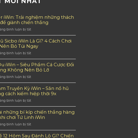
ẾT MỚI NHẤT
r iWin: Trải nghiệm những thách
 để giành chiến thắng
ng bình luận bị tắt
ở
Poker
iWin:
ũ Sicbo iWin Là Gì? 4 Cách Chơi
Trải
Nên Bỏ Túi Ngay
nghiệm
ng bình luận bị tắt
ở
những
Nổ
thách
Hũ
Du iWin – Siêu Phẩm Cá Cược Đổi
thức
Sicbo
để
ng Không Nên Bỏ Lỡ
iWin
giành
ng bình luận bị tắt
ở
Là
chiến
Tây
Gì?
thắng
Du
âm Truyền Kỳ iWin – Săn nổ hũ
4
iWin
Cách
g cách kiếm hiệp thời 9x
–
Chơi
ng bình luận bị tắt
ở
Siêu
Bạn
Võ
Phẩm
Nên
Lâm
úi những bí kíp chiến thắng hàng
Cá
Bỏ
Truyền
Cược
hi chơi Tứ Linh iWin
Túi
Kỳ
Đổi
Ngay
ng bình luận bị tắt
ở
iWin
Thưởng
Bỏ
–
Không
túi
ề 12 Hôm Sau Đánh Lô Gì? Chiến
Săn
Nên