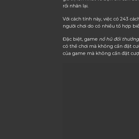
rồi nhân lại.
Với cách tính này, việc có 243 cá
người chơi do có nhiều tổ hợp bi
Đặc biệt, game
nổ hũ đổi thưởn
có thể chơi mà không cần đặt cư
của game mà không cần đặt cược