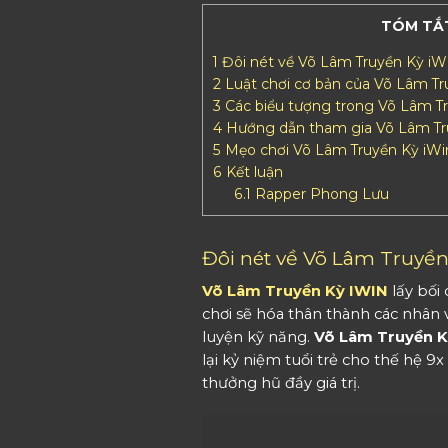
TÓM TẮT
1
Đôi nét về Võ Lâm Truyền Kỳ iW
2
Luật chơi cơ bản của Võ Lâm Tr
3
Các biểu tượng trong Võ Lâm T
4
Hướng dẫn tham gia Võ Lâm Tr
5
Mẹo chơi Võ Lâm Truyền Kỳ iWi
6
Kết luận
6.1
Rapper Phong Lưu
Đôi nét về Võ Lâm Truyền
Võ Lâm Truyền Kỳ IWIN
lấy bối
chơi sẽ hóa thân thành các nhân 
luyện kỹ năng.
Võ Lâm Truyền K
lại kỷ niệm tuổi trẻ cho thế hệ 9
thưởng hũ đầy giá trị.