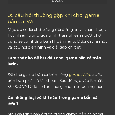
trường
05 câu hỏi thường gặp khi chơi game
bắn cá iWin
Mặc dù có lối chơi tương đối đơn giản và thân thuộc.
Tuy nhiên, trong quá trình trải nghiệm người chơi
cũng sẽ có những băn khoăn riêng. Dưới đây là một
vài câu hỏi điển hình và giải đáp chi tiết:
Làm thế nào để bắt đầu chơi game bắn cá trên
iWin?
Để chơi game bắn cá trên cổng
game iWin
, trước
tiên bạn phải có tài khoản. Sau đó nạp vào ít nhất
50.000 VND để có thể chơi game mọi lúc, mọi nơi.
Có những loại vũ khí nào trong game bắn cá
iWin?
Như đã trình bày ở trên, trong game bắn cá ngoài