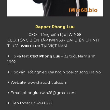
Rapper Phong Lưu
CEO - Tổng biên tập IWIN68
CEO, TỔNG BIÊN TẬP IWIN68 - ĐẠI DIỆN CHÍNH
THỨC
IWIN CLUB
TẠI VIỆT NAM
+ Họ và tên:
CEO Phong Lưu
– 32 tuổi. Năm sinh:
1992
+ Học vấn: Tốt nghiệp Đại học Ngoại thương Hà Nội
+ Website: www.hauckht.uk.com
+ Email:
phongluuiwin68@gmail.com
+ Điện thoại: 0362666222