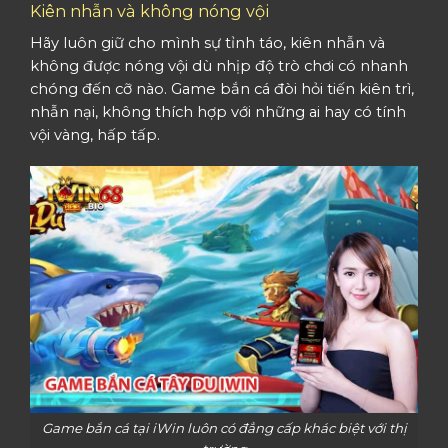
Kiên nhẫn và không nóng vội
Hãy luôn giữ cho mình sự tỉnh táo, kiên nhẫn và
không được nóng vội dù nhịp độ trò chơi có nhanh
chóng đến cỡ nào. Game bắn cá đòi hỏi tiến kiên trì,
nhẫn nại, không thích hợp với những ai hay có tính
vội vàng, hấp tấp.
Game bắn cá tại iWin luôn có đẳng cấp khác biệt với thị