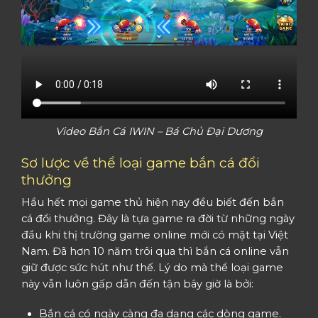
Video Bắn Cá IWIN – Bá Chủ Đại Dương
Sơ lược về thể loại game bắn cá đổi
thưởng
Hầu hết mọi game thủ hiện nay đều biết đến bắn
cá đổi thưởng. Đây là tựa game ra đời từ những ngày
đầu khi thị trường game online mới có mặt tại Việt
Nam. Đã hơn 10 năm trôi qua thì bắn cá online vẫn
giữ được sức hút như thế. Lý do mà thể loại game
này vẫn luôn gấp dẫn đến tận bây giờ là bởi:
Bắn cá có ngày càng đa dạng các dòng game.