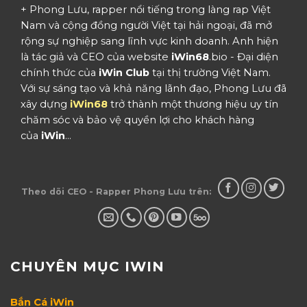
+ Phong Lưu, rapper nổi tiếng trong làng rap Việt
Nam và cộng đồng người Việt tại hải ngoại, đã mở
rộng sự nghiệp sang lĩnh vực kinh doanh. Anh hiện
là tác giả và CEO của website
iWin68
.bio - Đại diện
chính thức của
iWin Club
tại thị trường Việt Nam.
Với sự sáng tạo và khả năng lãnh đạo, Phong Lưu đã
xây dựng
iWin68
trở thành một thương hiệu uy tín
chăm sóc và bảo vệ quyền lợi cho khách hàng
của
iWin
...
Theo dõi CEO - Rapper Phong Lưu trên:
CHUYÊN MỤC IWIN
Bắn Cá iWin