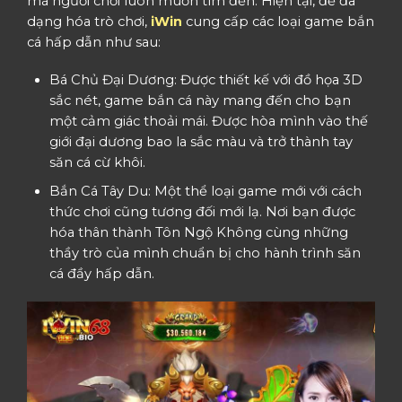
mà người chơi luôn muốn tìm đến. Hiện tại, để đa
dạng hóa trò chơi,
iWin
cung cấp các loại game bắn
cá hấp dẫn như sau:
Bá Chủ Đại Dương: Được thiết kế với đồ họa 3D
sắc nét, game bắn cá này mang đến cho bạn
một cảm giác thoải mái. Được hòa mình vào thế
giới đại dương bao la sắc màu và trở thành tay
săn cá cừ khôi.
Bắn Cá Tây Du: Một thể loại game mới với cách
thức chơi cũng tương đối mới lạ. Nơi bạn được
hóa thân thành Tôn Ngộ Không cùng những
thầy trò của mình chuẩn bị cho hành trình săn
cá đầy hấp dẫn.