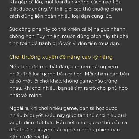
Khi gặp cá lớn, một loại đạn không cách nào tiêu
diệt được chúng. Vì thế, giới cao thủ thường chọn
cách dùng liên hoàn nhiều loại đạn cùng lúc.
Sức công phá này có thể khiến cá bị hạ gục nhanh
chóng hơn. Tuy nhiên, muốn dùng cách này thì phải
tính toán để tránh bị lỗ vốn vì dồn tiền mua đạn.
Chơi thường xuyên để nâng cao kỹ năng
Nếu là người mới bắt đầu, bạn nên trải nghiệm
nhiều thể loại game bắn cá hơn. Mỗi phiên bản bắn
cá có một lối chơi khác, không game nào trùng
nhau. Khi chơi nhiều, bạn sẽ tìm ra trò chơi phù hợp
nhất với mình.
Ngoài ra, khi chơi nhiều game, bạn sẽ học được
nhiều bí quyết. Điều này giúp tân thủ chơi hiệu quả
và ghi điểm tốt hơn. Hầu hết những cao thủ bắn cá
đều thường xuyên trải nghiệm nhiều phiên bản
bắn cá để học hỏi.