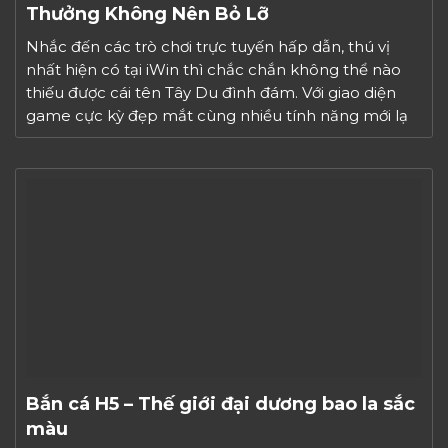
Thưởng Không Nên Bỏ Lỡ
Nhắc đến các trò chơi trực tuyến hấp dẫn, thú vị
nhất hiện có tại iWin thì chắc chắn không thể nào
thiếu được cái tên Tây Du đình đám. Với giao diện
game cực kỳ đẹp mắt cùng nhiều tính năng mới lạ
sẽ khiến người chơi có những trải nghiệm tuyệt vời
nhất […]
Bắn cá H5 – Thế giới đại dương bao la sắc
màu