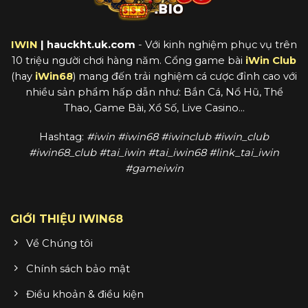
IWIN
| hauckht.uk.com
- Với kinh nghiệm phục vụ trên
10 triệu người chơi hàng năm. Cổng game bài
iWin Club
(hay
iWin68
) mang đến trải nghiệm cá cược đỉnh cao với
nhiều sản phẩm hấp dẫn như: Bắn Cá, Nổ Hũ, Thể
Thao, Game Bài, Xổ Số, Live Casino...
Hashtag:
#iwin #iwin68 #iwinclub #iwin_club
#iwin68_club #tai_iwin #tai_iwin68 #link_tai_iwin
#gameiwin
GIỚI THIỆU IWIN68
Về Chúng tôi
Chính sách bảo mật
Điều khoản & điều kiện