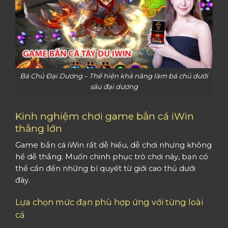
Bá Chủ Đại Dương – Thể hiện khả năng làm bá chủ dưới
sâu đại dương
Kinh nghiệm chơi game bắn cá iWin
thắng lớn
Game bắn cá iWin rất dễ hiểu, dễ chơi nhưng không
hề dễ thắng. Muốn chinh phục trò chơi này, bạn có
thể cần đến những bí quyết từ giới cao thủ dưới
đây.
Lựa chọn mức đạn phù hợp ứng với từng loài
cá