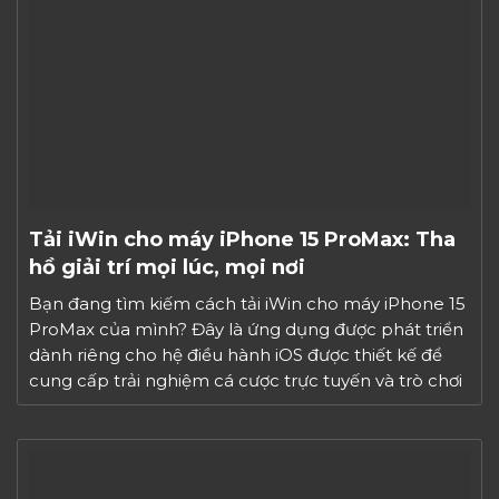
Tải iWin cho máy iPhone 15 ProMax: Tha
hồ giải trí mọi lúc, mọi nơi
Bạn đang tìm kiếm cách tải iWin cho máy iPhone 15
ProMax của mình? Đây là ứng dụng được phát triển
dành riêng cho hệ điều hành iOS được thiết kế để
cung cấp trải nghiệm cá cược trực tuyến và trò chơi
đa dạng như các trò chơi casino, game bài, xổ số và
[…]