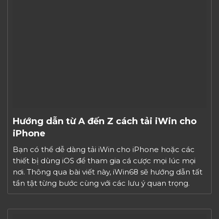
Hướng dẫn từ A đến Z cách tải iWin cho
iPhone
Bạn có thể dễ dàng tải iWin cho iPhone hoặc các
thiết bị dùng iOS để tham gia cá cược mọi lúc mọi
nơi. Thông qua bài viết này, iWin68 sẽ hướng dẫn tất
tần tật từng bước cùng với các lưu ý quan trọng.
TÓM TẮT NỘI DUNG BÀI VIẾT1 Đôi nét về cổng […]