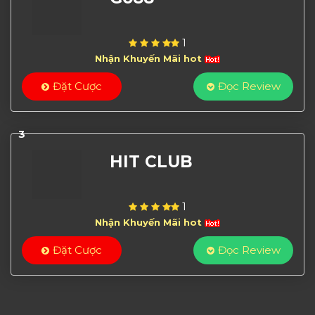
1
Nhận Khuyến Mãi hot
Đặt Cược
Đọc Review
3
HIT CLUB
1
Nhận Khuyến Mãi hot
Đặt Cược
Đọc Review