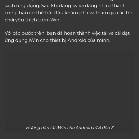
sách ứng dụng. Sau khi đăng ký và đăng nhập thành
công, bạn có thể bắt đầu khám phá và tham gia các trò
chơi yêu thích trên iWin.
Với các bước trên, bạn đã hoàn thành việc tải và cài đặt
ứng dụng iWin cho thiết bị Android của mình.
Hướng dẫn tải iWin cho Android từ A đến Z