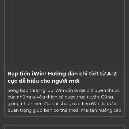
Nạp tiền iWin: Hướng dẫn chi tiết từ A-Z
cực dễ hiểu cho người mới
Sòng bạc thượng lưu iWin vốn là địa chỉ quen thuộc
của những ai yêu thích cá cược trực tuyến. Cũng
giống như nhiều địa chỉ khác, nạp tiền iWin là bước
quan trọng giúp bạn có thể thoải mái tận hưởng các
dịch vụ chất lượng tại đây. Vậy cụ thể cách nạp tiền
[…]