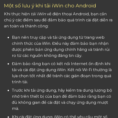
Một số lưu ý khi tải iWin cho Android
Khi thực hiện
tải iWin
về điện thoại Android, bạn cần
chú ý các điểm sau để đảm bảo quá trình cài đặt diễn ra
an toàn và thành công:
Bạn nên truy cập và tải ứng dụng từ trang web
chính thức của iWin. Điều này đảm bảo bạn nhận
được phiên bản ứng dụng chính hãng và tránh rủi
ro từ các nguồn không đáng tin cậy.
Đảm bảo rằng bạn có kết nối Internet ổn định khi
tải và cài đặt ứng dụng iWin. Kết nối Wi-Fi thường là
lựa chọn tốt nhất để tránh các gián đoạn trong quá
trình tải.
Trước khi tải ứng dụng, hãy kiểm tra dung lượng bộ
nhớ trên thiết bị của bạn để đảm bảo rằng bạn có
đủ không gian để cài đặt và chạy ứng dụng mượt
mà.
Khi cài đặt ứng dụng, iWin có thể yêu cầu một số