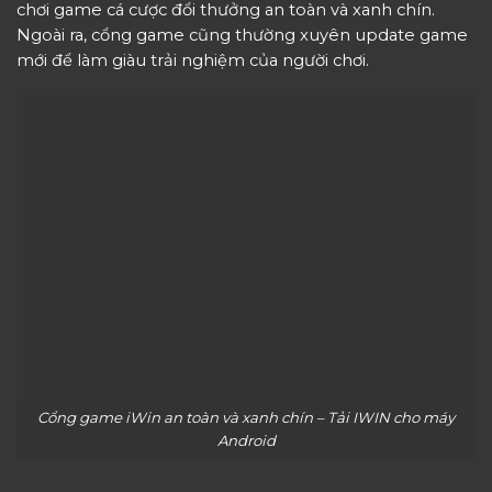
chơi game cá cược đổi thưởng an toàn và xanh chín.
Ngoài ra, cổng game cũng thường xuyên update game
mới để làm giàu trải nghiệm của người chơi.
Cổng game iWin an toàn và xanh chín – Tải IWIN cho máy
Android