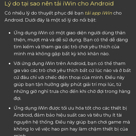
Lý do tại sao nên tải iWin cho Android
Có nhiều lý do thuyết phục để bạn
tải app iWin
cho
Android. Dưới đây là một số lý do nổi bật:
Ứng dụng iWin có một giao diện người dùng thân
thiện, mượt mà và dễ sử dụng. Bạn có thể dễ dàng
tìm kiếm và tham gia các trò chơi yêu thích của
mình mà không gặp bất kỳ khó khăn nào.
Với ứng dụng iWin trên Android, bạn có thể tham
gia vào các trò chơi yêu thích bất cứ lúc nào và ở bất
cứ đâu chỉ với chiếc điện thoại của mình. Điều này
giúp bạn tận hưởng giây phút giải trí mọi lúc, từ
những giờ nghỉ trưa cho đến khi chờ đợi trong hàng
đợi.
Ứng dụng iWin được tối ưu hóa tốt cho các thiết bị
Android, đảm bảo hiệu suất cao và tiêu thụ ít tài
nguyên hệ thống. Điều này giúp bạn chơi game mà
không lo về việc hao pin hay làm chậm thiết bị của