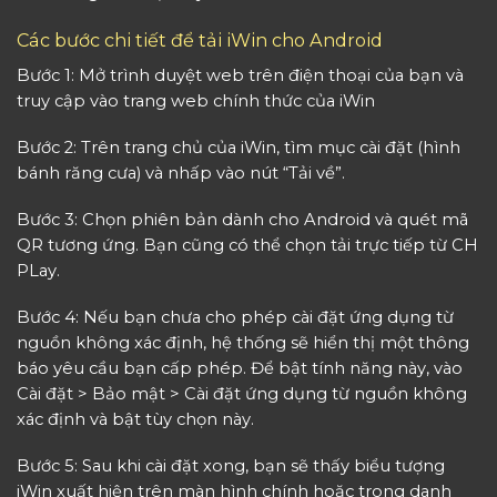
Các bước chi tiết để tải iWin cho Android
Bước 1: Mở trình duyệt web trên điện thoại của bạn và
truy cập vào trang web chính thức của iWin
Bước 2: Trên trang chủ của iWin, tìm mục cài đặt (hình
bánh răng cưa) và nhấp vào nút “Tải về”.
Bước 3: Chọn phiên bản dành cho Android và quét mã
QR tương ứng. Bạn cũng có thể chọn tải trực tiếp từ CH
PLay.
Bước 4: Nếu bạn chưa cho phép cài đặt ứng dụng từ
nguồn không xác định, hệ thống sẽ hiển thị một thông
báo yêu cầu bạn cấp phép. Để bật tính năng này, vào
Cài đặt > Bảo mật > Cài đặt ứng dụng từ nguồn không
xác định và bật tùy chọn này.
Bước 5: Sau khi cài đặt xong, bạn sẽ thấy biểu tượng
iWin xuất hiện trên màn hình chính hoặc trong danh